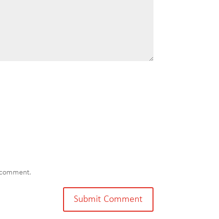
I comment.