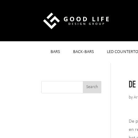
BARS
BACK-BARS
LED COUNTERTO
DE
by
Ar
De p
en r