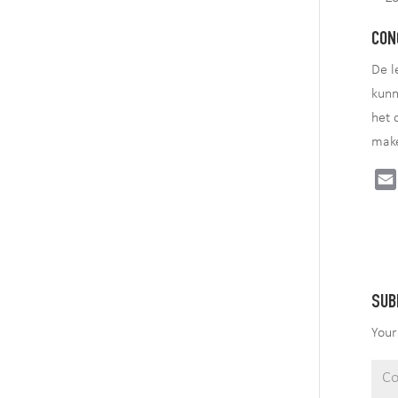
CON
De l
kunn
het 
make
SUB
Your