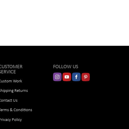
CUSTOMER
FOLLOW US
SERVICE
Custom Work
Shipping Returns
Contact Us
Terms & Conditions
Privacy Policy