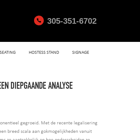
305-351-6702

SEATING
HOSTESS STAND
SIGNAGE
EEN DIEPGAANDE ANALYSE
ponentieel gegroeid. Met de recente legalisering
 een breed scala aan gokmogelijkheden vanuit