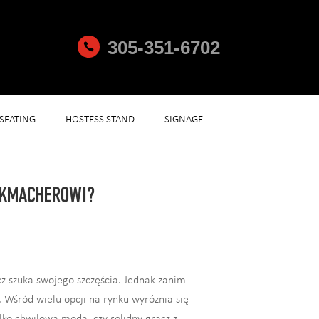
305-351-6702

SEATING
HOSTESS STAND
SIGNAGE
BUKMACHEROWI?
cz szuka swojego szczęścia. Jednak zanim
j. Wśród wielu opcji na rynku wyróżnia się