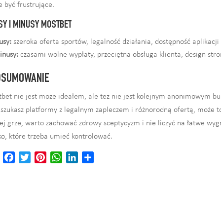
 być frustrujące.
SY I MINUSY MOSTBET
usy:
szeroka oferta sportów, legalność działania, dostępność aplikacji
inusy:
czasami wolne wypłaty, przeciętna obsługa klienta, design str
DSUMOWANIE
bet nie jest może ideałem, ale też nie jest kolejnym anonimowym bu
i szukasz platformy z legalnym zapleczem i różnorodną ofertą, może t
ej grze, warto zachować zdrowy sceptycyzm i nie liczyć na łatwe wygr
ko, które trzeba umieć kontrolować.
E
F
T
P
W
L
S
m
a
w
i
h
i
h
a
c
i
n
a
n
a
i
e
t
t
t
k
r
l
b
t
e
s
e
e
o
e
r
A
d