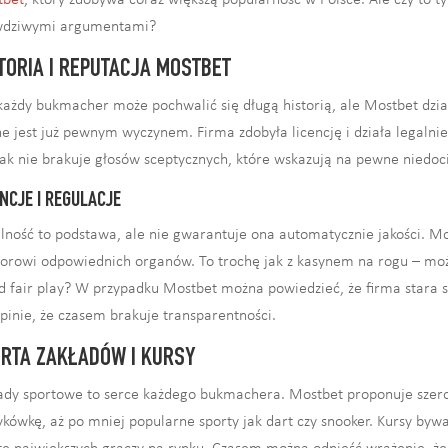
tbet
, który zdobywa coraz większą popularność w Polsce. Ale czy to t
wdziwymi argumentami?
TORIA I REPUTACJA MOSTBET
każdy bukmacher może pochwalić się długą historią, ale Mostbet dział
ne jest już pewnym wyczynem. Firma zdobyła licencję i działa legalni
ak nie brakuje głosów sceptycznych, które wskazują na pewne niedoci
ENCJE I REGULACJE
lność to podstawa, ale nie gwarantuje ona automatycznie jakości. Mo
orowi odpowiednich organów. To trochę jak z kasynem na rogu – moż
d fair play? W przypadku Mostbet można powiedzieć, że firma stara si
opinie, że czasem brakuje transparentności.
RTA ZAKŁADÓW I KURSY
ady sportowe to serce każdego bukmachera. Mostbet proponuje szeroki
ykówkę, aż po mniej popularne sporty jak dart czy snooker. Kursy bywa