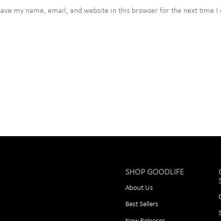
Save my name, email, and website in this browser for the next time 
SHOP GOODLIFE
About Us
Best Sellers