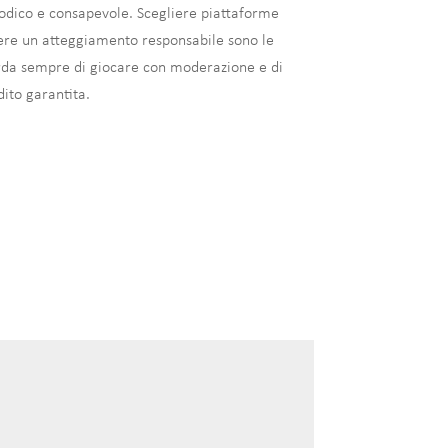
todico e consapevole. Scegliere piattaforme
nere un atteggiamento responsabile sono le
corda sempre di giocare con moderazione e di
ito garantita.