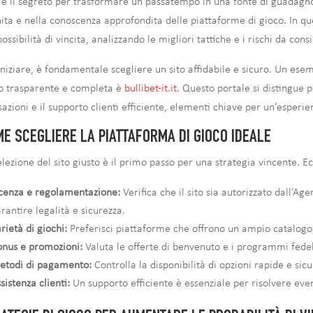
 è il segreto per trasformare un passatempo in una fonte di guadagno 
nita e nella conoscenza approfondita delle piattaforme di gioco. In q
possibilità di vincita, analizzando le migliori tattiche e i rischi da con
iniziare, è fondamentale scegliere un sito affidabile e sicuro. Un ese
o trasparente e completa è
bullibet-it.it
. Questo portale si distingue p
sazioni e il supporto clienti efficiente, elementi chiave per un’esperi
E SCEGLIERE LA PIATTAFORMA DI GIOCO IDEALE
elezione del sito giusto è il primo passo per una strategia vincente. E
cenza e regolamentazione:
Verifica che il sito sia autorizzato dall’
rantire legalità e sicurezza.
rietà di giochi:
Preferisci piattaforme che offrono un ampio catalogo,
nus e promozioni:
Valuta le offerte di benvenuto e i programmi fedel
etodi di pagamento:
Controlla la disponibilità di opzioni rapide e sicu
sistenza clienti:
Un supporto efficiente è essenziale per risolvere ev