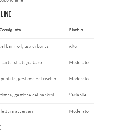
roppo lunghe.
NLINE
Consigliata
Rischio
el bankroll, uso di bonus
Alto
 carte, strategia base
Moderato
 puntata, gestione del rischio
Moderato
atistica, gestione del bankroll
Variabile
 lettura avversari
Moderato
E