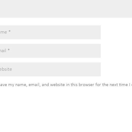
Save my name, email, and website in this browser for the next time 