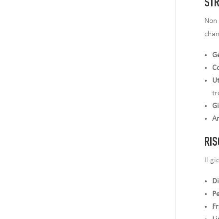
STR
Non 
chan
Ge
Co
Ut
tr
Gi
An
RIS
Il g
D
Pe
Fr