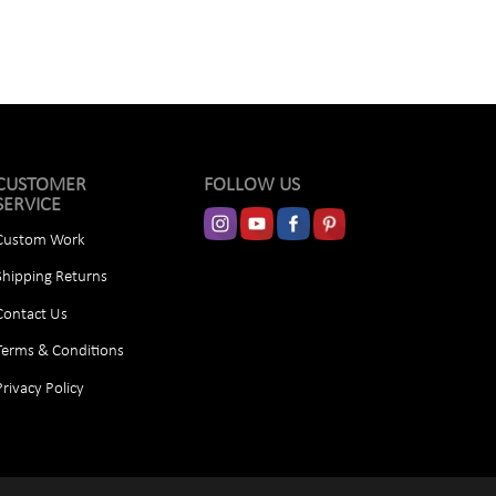
CUSTOMER
FOLLOW US
SERVICE
Custom Work
Shipping Returns
Contact Us
Terms & Conditions
Privacy Policy