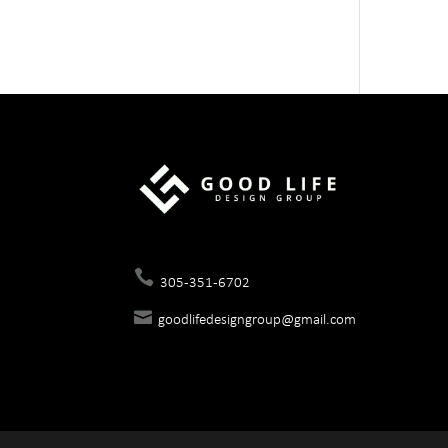
305-351-6702
goodlifedesigngroup@gmail.com