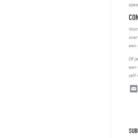
spee
CON
Voor
over
een 
Of j
een 
zelf
SUB