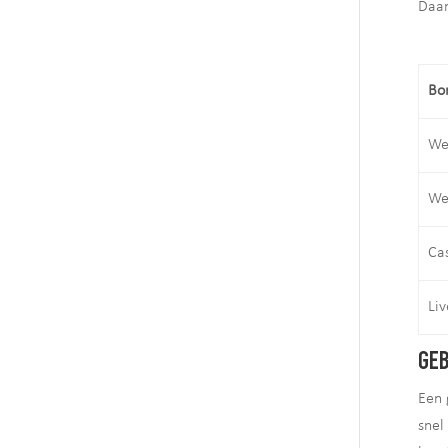
Daar
Bo
We
We
Ca
Li
GEB
Een 
snel