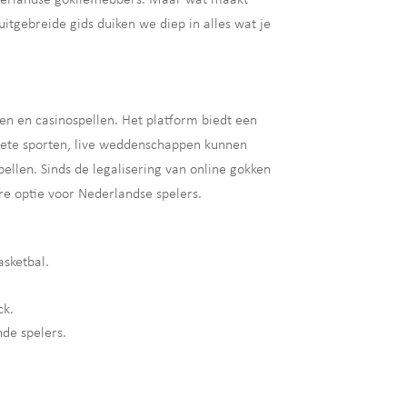
derlandse gokliefhebbers. Maar wat maakt
tgebreide gids duiken we diep in alles wat je
en en casinospellen. Het platform biedt een
iete sporten, live weddenschappen kunnen
llen. Sinds de legalisering van online gokken
e optie voor Nederlandse spelers.
asketbal.
ck.
de spelers.