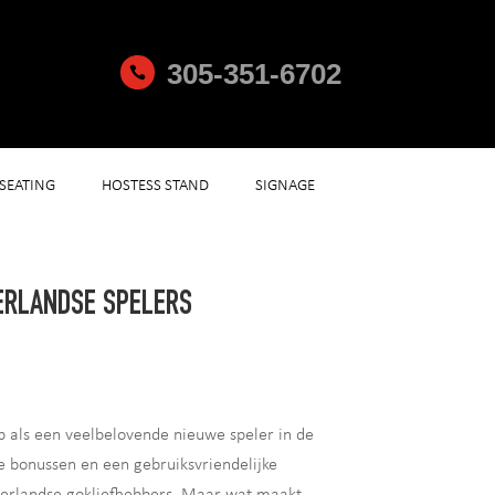
305-351-6702

SEATING
HOSTESS STAND
SIGNAGE
DERLANDSE SPELERS
p als een veelbelovende nieuwe speler in de
e bonussen en een gebruiksvriendelijke