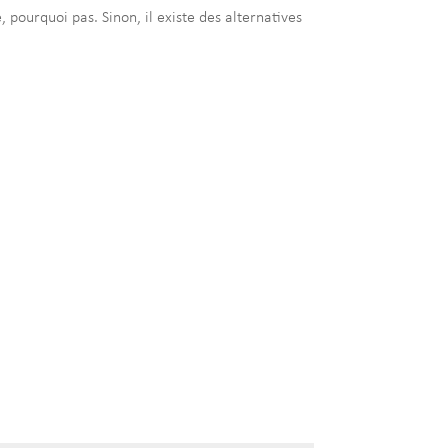
, pourquoi pas. Sinon, il existe des alternatives