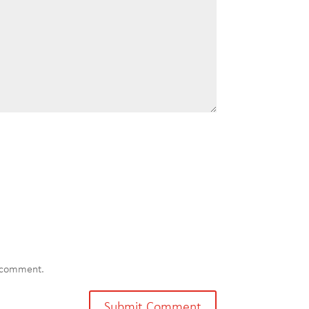
I comment.