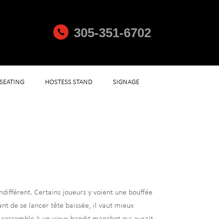
305-351-6702

SEATING
HOSTESS STAND
SIGNAGE
ndifférent. Certains joueurs y voient une bouffée
ant de se lancer tête baissée, il vaut mieux