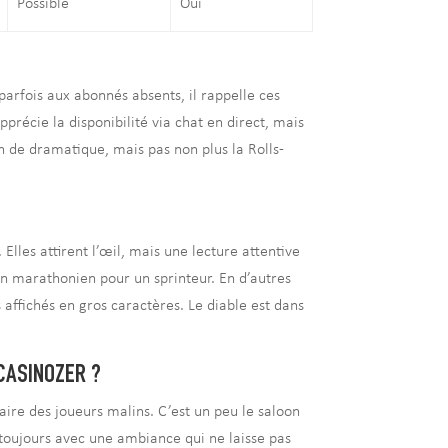
Possible
Oui
parfois aux abonnés absents, il rappelle ces
précie la disponibilité via chat en direct, mais
n de dramatique, mais pas non plus la Rolls-
Elles attirent l’œil, mais une lecture attentive
un marathonien pour un sprinteur. En d’autres
 affichés en gros caractères. Le diable est dans
CASINOZER ?
paire des joueurs malins. C’est un peu le saloon
toujours avec une ambiance qui ne laisse pas