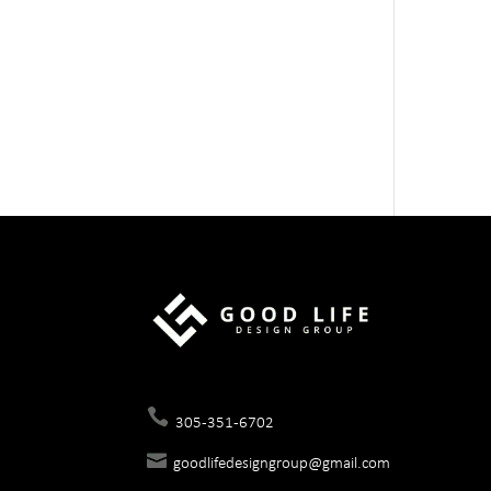
305-351-6702
goodlifedesigngroup@gmail.com