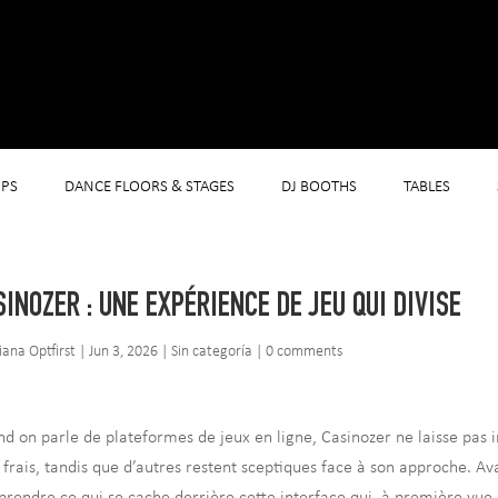
PS
DANCE FLOORS & STAGES
DJ BOOTHS
TABLES
SINOZER : UNE EXPÉRIENCE DE JEU QUI DIVISE
iana Optfirst
|
Jun 3, 2026
|
Sin categoría
|
0 comments
d on parle de plateformes de jeux en ligne, Casinozer ne laisse pas i
r frais, tandis que d’autres restent sceptiques face à son approche. Av