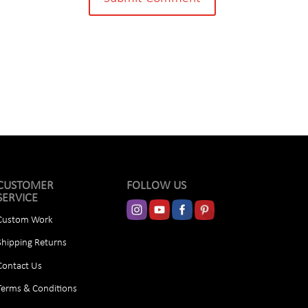
CUSTOMER
FOLLOW US
SERVICE
Custom Work
Shipping Returns
Contact Us
Terms & Conditions