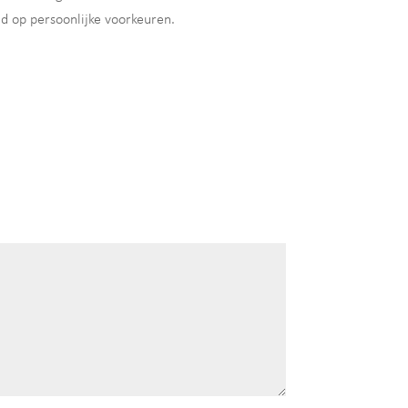
d op persoonlijke voorkeuren.