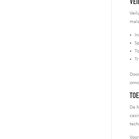
VEI
Veil
mala
In
Sp
To
Tr
Door
onno
TO
De N
casi
tech
Voor