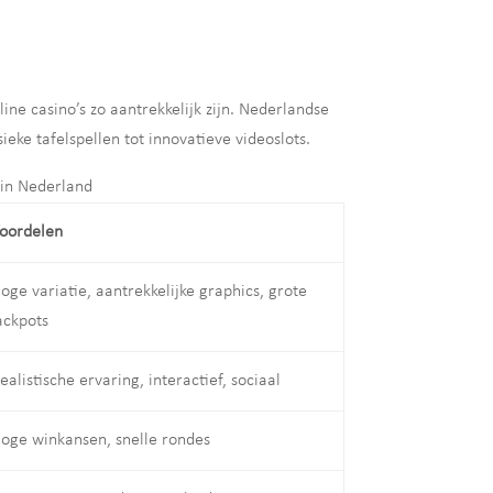
S
ine casino’s zo aantrekkelijk zijn. Nederlandse
ieke tafelspellen tot innovatieve videoslots.
 in Nederland
oordelen
oge variatie, aantrekkelijke graphics, grote
ackpots
ealistische ervaring, interactief, sociaal
oge winkansen, snelle rondes