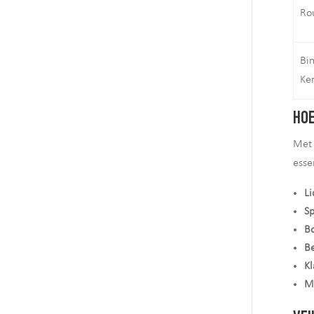
Ro
Bi
Ke
HOE
Met 
esse
Li
S
B
B
Kl
Mo