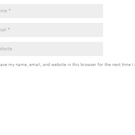
Save my name, email, and website in this browser for the next time 