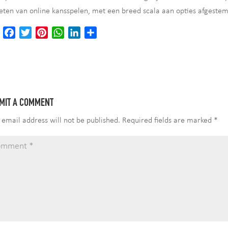
eten van online kansspelen, met een breed scala aan opties afgestem
E
F
T
P
W
L
S
m
a
w
i
h
i
h
a
c
i
n
a
n
a
i
e
t
t
t
k
r
l
b
t
e
s
e
e
o
e
r
A
d
MIT A COMMENT
o
r
e
p
I
k
s
p
n
 email address will not be published.
Required fields are marked
*
t