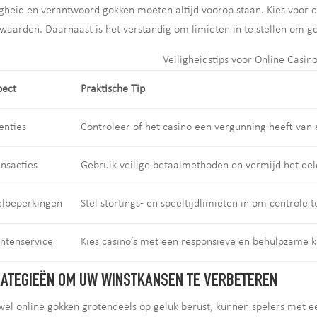
igheid en verantwoord gokken moeten altijd voorop staan. Kies voor c
waarden. Daarnaast is het verstandig om limieten in te stellen om g
Veiligheidstips voor Online Casin
pect
Praktische Tip
enties
Controleer of het casino een vergunning heeft van 
ansacties
Gebruik veilige betaalmethoden en vermijd het del
elbeperkingen
Stel stortings- en speeltijdlimieten in om controle 
antenservice
Kies casino’s met een responsieve en behulpzame k
ATEGIEËN OM UW WINSTKANSEN TE VERBETEREN
el online gokken grotendeels op geluk berust, kunnen spelers met 