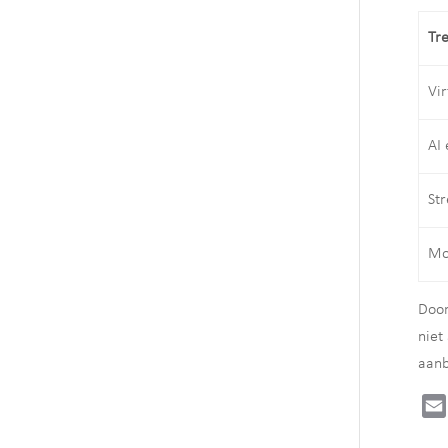
Tr
Vir
AI 
St
Mo
Door
niet
aanb