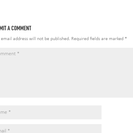
a
c
i
n
a
n
a
i
e
t
t
t
k
r
l
b
t
e
s
e
e
o
e
r
A
d
MIT A COMMENT
o
r
e
p
I
k
s
p
n
 email address will not be published.
Required fields are marked
*
t