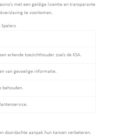
asino’s met een geldige licentie en transparante
okverslaving te voorkomen.
o Spelers
een erkende toezichthouder zoals de KSA.
en van gevoelige informatie.
te behouden.
lantenservice.
een doordachte aanpak hun kansen verbeteren.