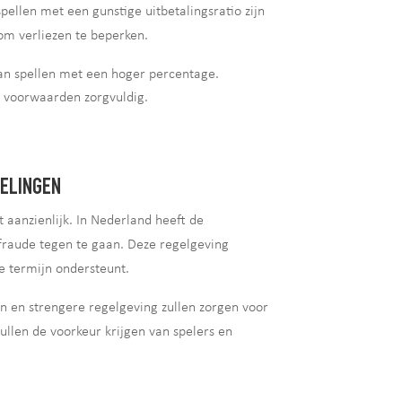
pellen met een gunstige uitbetalingsratio zijn
om verliezen te beperken.
aan spellen met een hoger percentage.
 voorwaarden zorgvuldig.
ELINGEN
 aanzienlijk. In Nederland heeft de
 fraude tegen te gaan. Deze regelgeving
e termijn ondersteunt.
n en strengere regelgeving zullen zorgen voor
zullen de voorkeur krijgen van spelers en