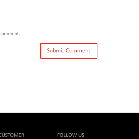
I comment.
CUSTOMER
FOLLOW US