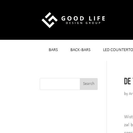
BARS
BACK-BARS
LED COUNTERTO
DE
by
Ar
Wist
zal 