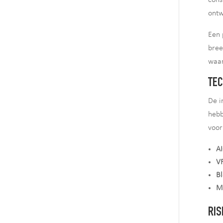
cons
ontw
Een 
bree
waar
TEC
De i
hebb
voor
AI
VR
Bl
Mo
RIS