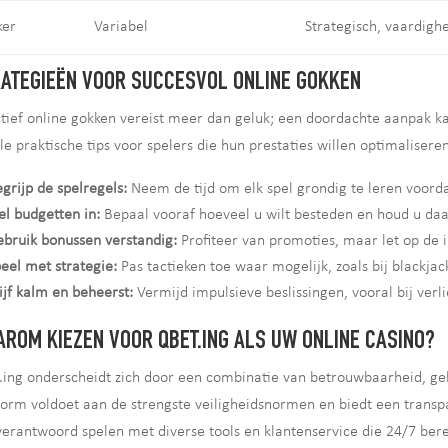
ker
Variabel
Strategisch, vaardighe
ATEGIEËN VOOR SUCCESVOL ONLINE GOKKEN
ctief online gokken vereist meer dan geluk; een doordachte aanpak ka
le praktische tips voor spelers die hun prestaties willen optimaliseren
grijp de spelregels:
Neem de tijd om elk spel grondig te leren voorda
el budgetten in:
Bepaal vooraf hoeveel u wilt besteden en houd u da
bruik bonussen verstandig:
Profiteer van promoties, maar let op de
eel met strategie:
Pas tactieken toe waar mogelijk, zoals bij blackjack
ijf kalm en beheerst:
Vermijd impulsieve beslissingen, vooral bij verli
ROM KIEZEN VOOR QBET.ING ALS UW ONLINE CASINO?
.ing onderscheidt zich door een combinatie van betrouwbaarheid, g
form voldoet aan de strengste veiligheidsnormen en biedt een trans
verantwoord spelen met diverse tools en klantenservice die 24/7 bere