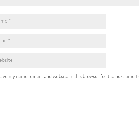
Save my name, email, and website in this browser for the next time 