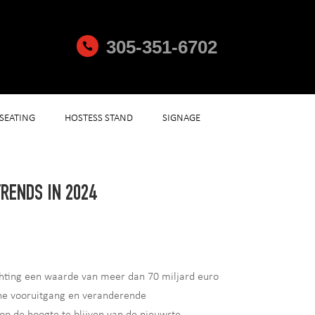
305-351-6702

SEATING
HOSTESS STAND
SIGNAGE
TRENDS IN 2024
chting een waarde van meer dan 70 miljard euro
che vooruitgang en veranderende