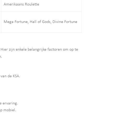
Amerikaans Roulette
Mega Fortune, Hall of Gods, Divine Fortune
. Hier zijn enkele belangrijke factoren om op te
n.
 van de KSA.
.
e ervaring.
op mobiel.