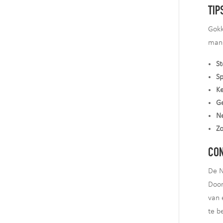
TIP
Gokk
mani
St
Sp
Ke
Ge
N
Zo
CO
De N
Door
van 
te b