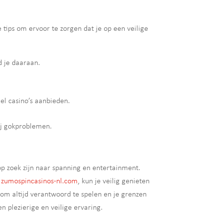
 tips om ervoor te zorgen dat je op een veilige
d je daaraan.
el casino’s aanbieden.
ij gokproblemen.
op zoek zijn naar spanning en entertainment.
p
zumospincasinos-nl.com
, kun je veilig genieten
 om altijd verantwoord te spelen en je grenzen
n plezierige en veilige ervaring.