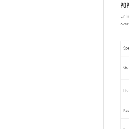
POP
Onli
over
Sp
Go
Li
Ka