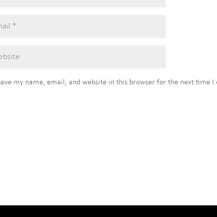
Save my name, email, and website in this browser for the next time 