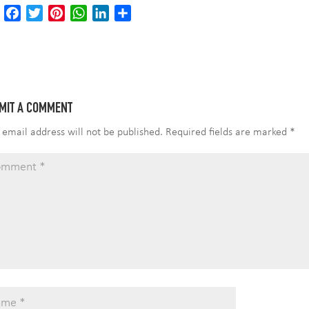
E
F
T
P
W
L
S
m
a
w
i
h
i
h
a
c
i
n
a
n
a
i
e
t
t
t
k
r
l
b
t
e
s
e
e
o
e
r
A
d
MIT A COMMENT
o
r
e
p
I
k
s
p
n
 email address will not be published.
Required fields are marked
*
t