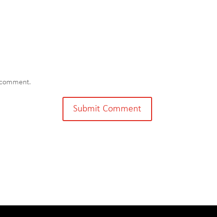
I comment.