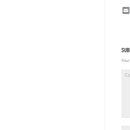
SUB
Your