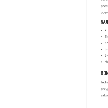
pres
pozw
NAJ
Pi
Te
K
S
E-
Ho
BON
Jedn
przy
zaba