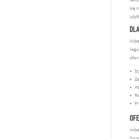
taki
się 
użyt
DLA
Ivib
regu
ofer
Sz
Za
At
Re
Pr
OFE
Ivib
Szcz