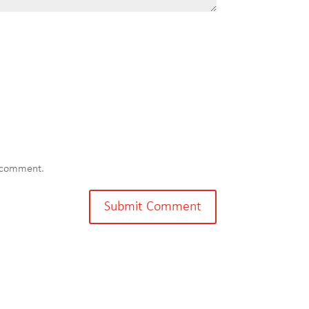
I comment.