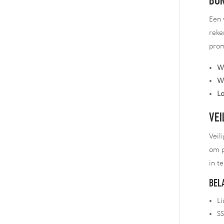
BON
Een 
reke
prom
W
We
L
VEI
Veil
om p
in t
BEL
Li
SS