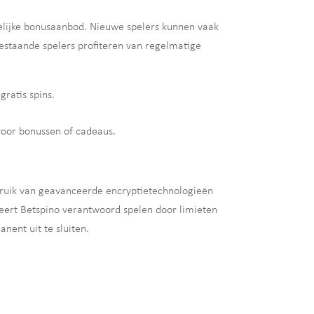
elijke bonusaanbod. Nieuwe spelers kunnen vaak
bestaande spelers profiteren van regelmatige
ratis spins.
oor bonussen of cadeaus.
ebruik van geavanceerde encryptietechnologieën
eert Betspino verantwoord spelen door limieten
anent uit te sluiten.