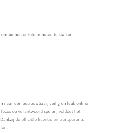
n om binnen enkele minuten te starten:
jn naar een betrouwbaar, veilig en leuk online
 focus op verantwoord spelen, voldoet het
ankzij de officiële licentie en transparante
len.