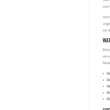
toen
casi
Voor
uitg
tot 
WAT
Bets
vera
Nede
Ge
Gr
Ve
Sn
Kl