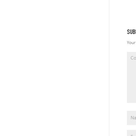
SUB
Your