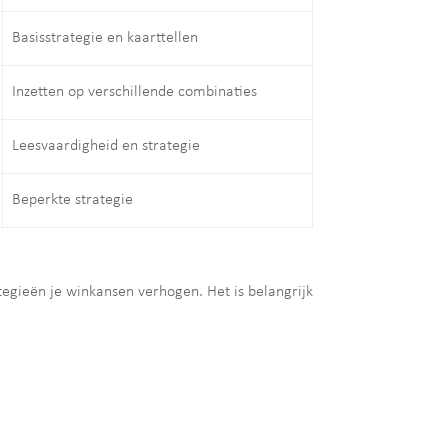
Basisstrategie en kaarttellen
Inzetten op verschillende combinaties
Leesvaardigheid en strategie
Beperkte strategie
tegieën je winkansen verhogen. Het is belangrijk