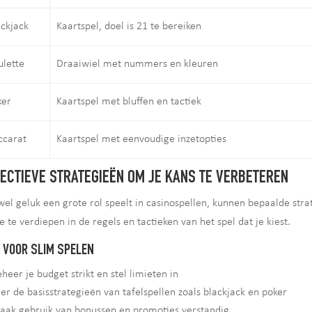
ackjack
Kaartspel, doel is 21 te bereiken
ulette
Draaiwiel met nummers en kleuren
ker
Kaartspel met bluffen en tactiek
ccarat
Kaartspel met eenvoudige inzetopties
ECTIEVE STRATEGIEËN OM JE KANS TE VERBETEREN
el geluk een grote rol speelt in casinospellen, kunnen bepaalde stra
e te verdiepen in de regels en tactieken van het spel dat je kiest.
S VOOR SLIM SPELEN
heer je budget strikt en stel limieten in
er de basisstrategieën van tafelspellen zoals blackjack en poker
ak gebruik van bonussen en promoties verstandig