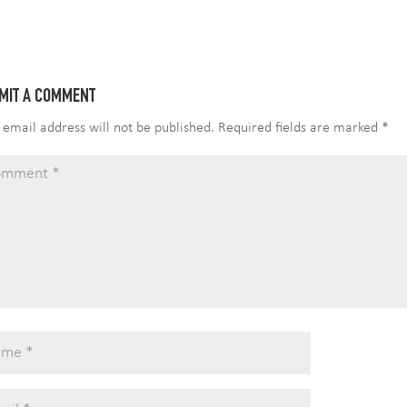
a
c
i
n
a
n
a
i
e
t
t
t
k
r
l
b
t
e
s
e
e
o
e
r
A
d
MIT A COMMENT
o
r
e
p
I
k
s
p
n
 email address will not be published.
Required fields are marked
*
t