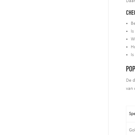
Daar
CHE
Be
Is
W
Ho
Is
POP
De d
van 
Sp
Go