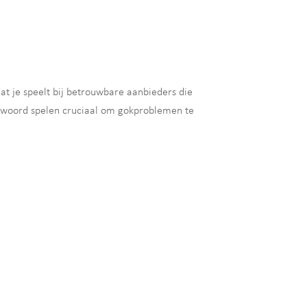
dat je speelt bij betrouwbare aanbieders die
antwoord spelen cruciaal om gokproblemen te