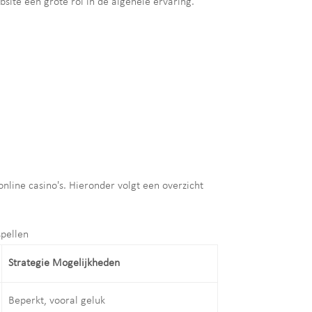
site een grote rol in de algehele ervaring.
online casino's. Hieronder volgt een overzicht
spellen
Strategie Mogelijkheden
Beperkt, vooral geluk