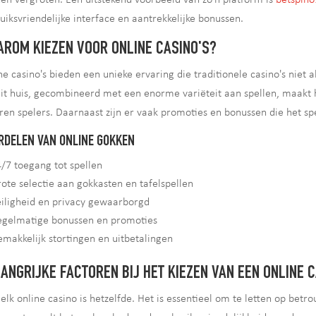
en vergroten. Een uitstekend voorbeeld van zo'n platform is
betspino
uiksvriendelijke interface en aantrekkelijke bonussen.
ROM KIEZEN VOOR ONLINE CASINO'S?
ne casino's bieden een unieke ervaring die traditionele casino's niet
it huis, gecombineerd met een enorme variëteit aan spellen, maakt h
ren spelers. Daarnaast zijn er vaak promoties en bonussen die het sp
RDELEN VAN ONLINE GOKKEN
/7 toegang tot spellen
ote selectie aan gokkasten en tafelspellen
iligheid en privacy gewaarborgd
egelmatige bonussen en promoties
makkelijk stortingen en uitbetalingen
ANGRIJKE FACTOREN BIJ HET KIEZEN VAN EEN ONLINE 
 elk online casino is hetzelfde. Het is essentieel om te letten op betr