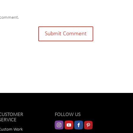
I comment.
CUSTOMER
FOLLOW US
SERVICE
Custom Work