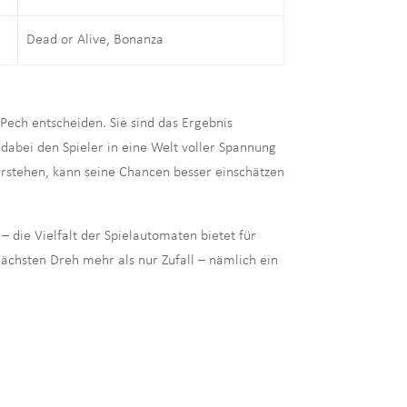
Dead or Alive, Bonanza
Pech entscheiden. Sie sind das Ergebnis
dabei den Spieler in eine Welt voller Spannung
erstehen, kann seine Chancen besser einschätzen
 die Vielfalt der Spielautomaten bietet für
ächsten Dreh mehr als nur Zufall – nämlich ein