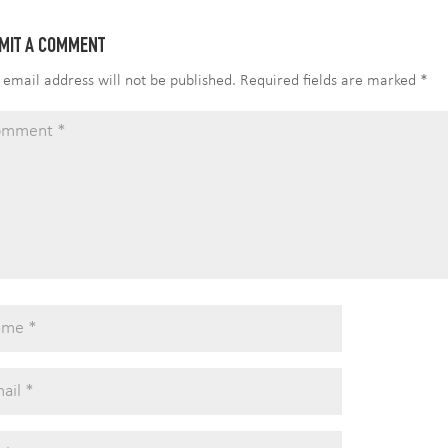
l
b
t
e
s
e
e
o
e
r
A
d
MIT A COMMENT
o
r
e
p
I
k
s
p
n
 email address will not be published.
Required fields are marked
*
t