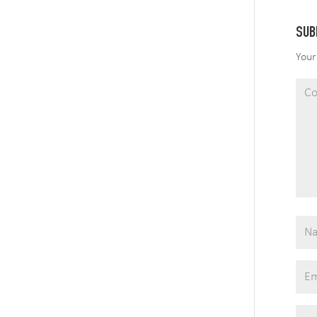
SUB
Your