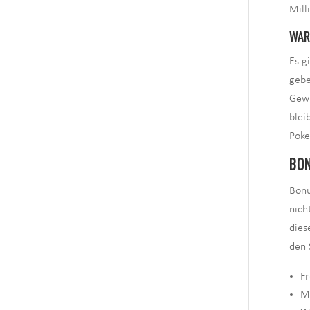
Mill
WAR
Es g
gebe
Gewi
blei
Poke
BON
Bonu
nich
dies
den 
Fr
Mu