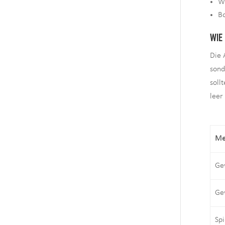
Wi
Bo
WIE
Die 
sond
soll
leer
Me
Ge
Ge
Spi